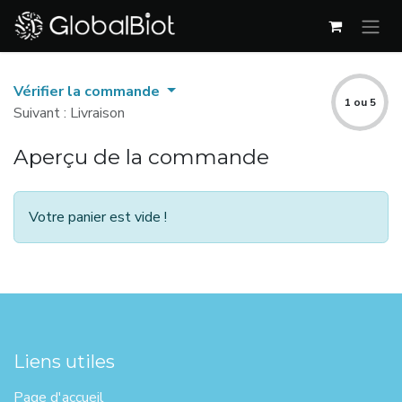
Se rendre au contenu
Vérifier la commande
1 ou 5
Suivant : Livraison
Aperçu de la commande
Votre panier est vide !
Liens utiles
Page d'ac​cueil