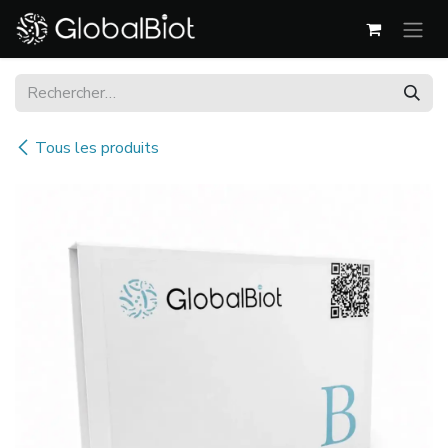
Se rendre au contenu
Tous les produits